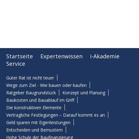
Startseite
Expertenwissen
i-Akademie
Service
Guter Rat ist nicht teuer
Wege zum Ziel - Wie bauen oder kaufen
Ratgeber Baugrundstück
Konzept und Planung
Baukosten und Bauablauf im Griff
Die konstruktiven Elemente
Vertragliche Festlegungen – Darauf kommt es an
Geld sparen mit Eigenleistungen
Entscheiden und Bemustern
Hohe Schule der Baufinanzierung