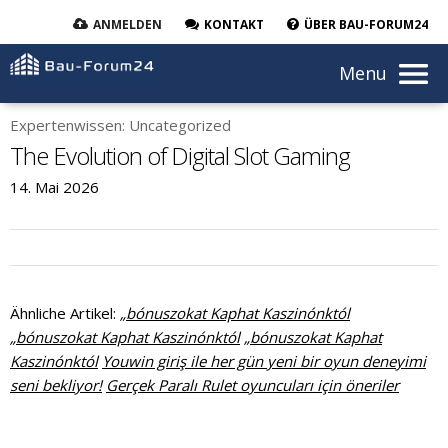
ANMELDEN
KONTAKT
ÜBER BAU-FORUM24
Menu
Expertenwissen: Uncategorized
The Evolution of Digital Slot Gaming
14. Mai 2026
Ähnliche Artikel:
„bónuszokat Kaphat Kaszinónktól
„bónuszokat Kaphat Kaszinónktól
„bónuszokat Kaphat
Kaszinónktól
Youwin giriş ile her gün yeni bir oyun deneyimi
seni bekliyor!
Gerçek Paralı Rulet oyuncuları için öneriler