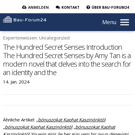
ANMELDEN
KONTAKT
ÜBER BAU-FORUM24
Menu
Expertenwissen: Uncategorized
The Hundred Secret Senses Introduction
The Hundred Secret Senses by Amy Tan is a
modern novel that delves into the search for
an identity and the
14. Jan. 2024
Ähnliche Artikel:
„bónuszokat Kaphat Kaszinónktól
„bónuszokat Kaphat Kaszinónktól
„bónuszokat Kaphat
Kaszinónktól
Youwin giriş ile her gün yeni bir oyun deneyimi