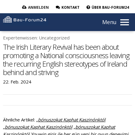
ANMELDEN
KONTAKT
ÜBER BAU-FORUM24
Menu
Expertenwissen: Uncategorized
The Irish Literary Revival has been about
promoting a National consciousness leaving
the recurring English stereotypes of Ireland
behind and striving
22. Feb. 2024
Ähnliche Artikel:
„bónuszokat Kaphat Kaszinónktól
„bónuszokat Kaphat Kaszinónktól
„bónuszokat Kaphat
Kaszinónktól
Youwin giriş ile her gün yeni bir oyun deneyimi