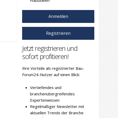
Hausideen
Anmelden
Registrieren
Jetzt registrieren und
sofort profitieren!
Ihre Vorteile als registrierter Bau-
Forum24-Nutzer auf einen Blick:
Vertiefendes und
branchenübergreifendes
Expertenwissen
Regelmäßiger Newsletter mit
aktuellen Trends der Branche