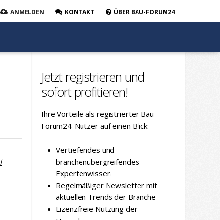
ANMELDEN
KONTAKT
ÜBER BAU-FORUM24
Jetzt registrieren und
sofort profitieren!
Ihre Vorteile als registrierter Bau-
Forum24-Nutzer auf einen Blick:
Vertiefendes und
branchenübergreifendes
l
Expertenwissen
Regelmäßiger Newsletter mit
aktuellen Trends der Branche
Lizenzfreie Nutzung der