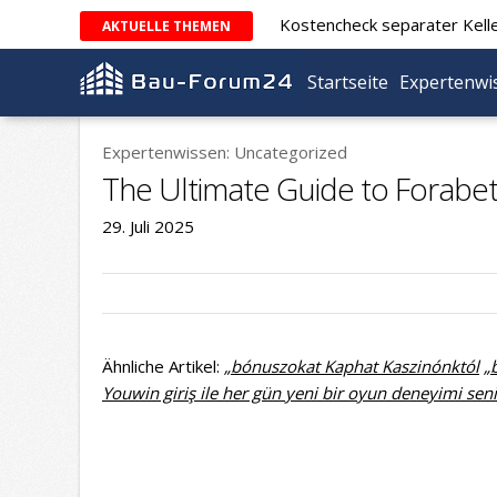
Kostencheck separater Kell
AKTUELLE THEMEN
Startseite
Expertenwi
Expertenwissen: Uncategorized
The Ultimate Guide to Forabet
29. Juli 2025
Ähnliche Artikel:
„bónuszokat Kaphat Kaszinónktól
„
Youwin giriş ile her gün yeni bir oyun deneyimi seni