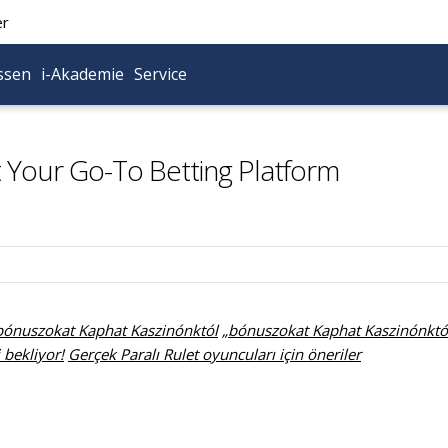
er
ssen
i-Akademie
Service
 Your Go-To Betting Platform
bónuszokat Kaphat Kaszinónktól
„bónuszokat Kaphat Kaszinónktó
 bekliyor!
Gerçek Paralı Rulet oyuncuları için öneriler