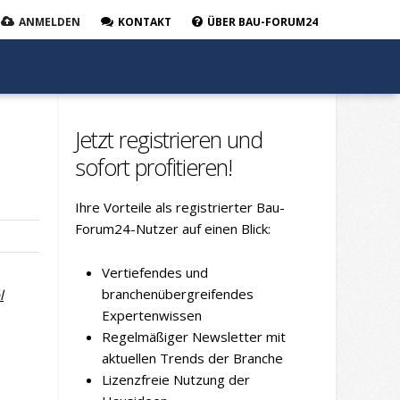
ANMELDEN
KONTAKT
ÜBER BAU-FORUM24
Jetzt registrieren und
sofort profitieren!
Ihre Vorteile als registrierter Bau-
Forum24-Nutzer auf einen Blick:
Vertiefendes und
branchenübergreifendes
l
Expertenwissen
Regelmäßiger Newsletter mit
aktuellen Trends der Branche
Lizenzfreie Nutzung der