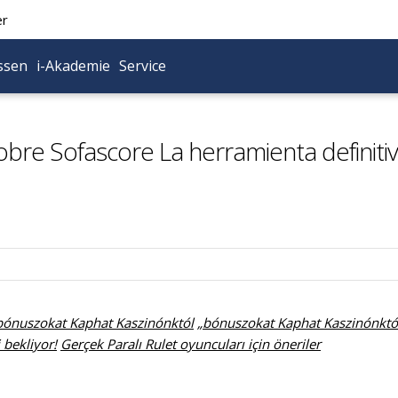
er
ssen
i-Akademie
Service
bre Sofascore La herramienta definiti
bónuszokat Kaphat Kaszinónktól
„bónuszokat Kaphat Kaszinónktó
 bekliyor!
Gerçek Paralı Rulet oyuncuları için öneriler