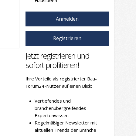
Hausideen
Anmelden
Registrieren
Jetzt registrieren und
sofort profitieren!
Ihre Vorteile als registrierter Bau-
Forum24-Nutzer auf einen Blick:
Vertiefendes und
branchenübergreifendes
Expertenwissen
Regelmäßiger Newsletter mit
aktuellen Trends der Branche