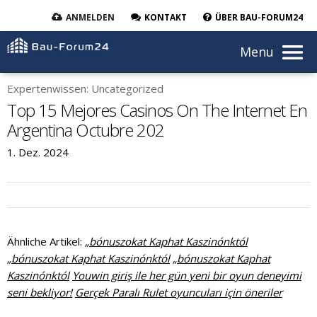
ANMELDEN
KONTAKT
ÜBER BAU-FORUM24
Menu
Expertenwissen: Uncategorized
Top 15 Mejores Casinos On The Internet En
Argentina Octubre 202
1. Dez. 2024
Ähnliche Artikel:
„bónuszokat Kaphat Kaszinónktól
„bónuszokat Kaphat Kaszinónktól
„bónuszokat Kaphat
Kaszinónktól
Youwin giriş ile her gün yeni bir oyun deneyimi
seni bekliyor!
Gerçek Paralı Rulet oyuncuları için öneriler