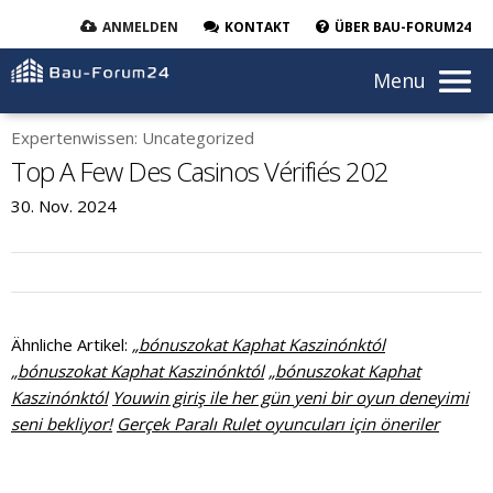
ANMELDEN
KONTAKT
ÜBER BAU-FORUM24
Menu
Expertenwissen: Uncategorized
Top A Few Des Casinos Vérifiés 202
30. Nov. 2024
Ähnliche Artikel:
„bónuszokat Kaphat Kaszinónktól
„bónuszokat Kaphat Kaszinónktól
„bónuszokat Kaphat
Kaszinónktól
Youwin giriş ile her gün yeni bir oyun deneyimi
seni bekliyor!
Gerçek Paralı Rulet oyuncuları için öneriler