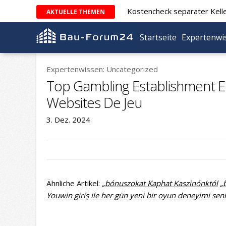
Kostencheck separater Kell
AKTUELLE THEMEN
Startseite
Expertenwi
Expertenwissen: Uncategorized
Top Gambling Establishment En
Websites De Jeu
3. Dez. 2024
Ähnliche Artikel:
„bónuszokat Kaphat Kaszinónktól
„
Youwin giriş ile her gün yeni bir oyun deneyimi seni