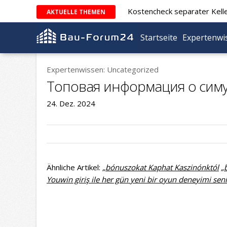
Kostencheck separater Kell
AKTUELLE THEMEN
Startseite
Expertenwi
Expertenwissen: Uncategorized
Топовая информация о симу
24. Dez. 2024
Ähnliche Artikel:
„bónuszokat Kaphat Kaszinónktól
„
Youwin giriş ile her gün yeni bir oyun deneyimi seni