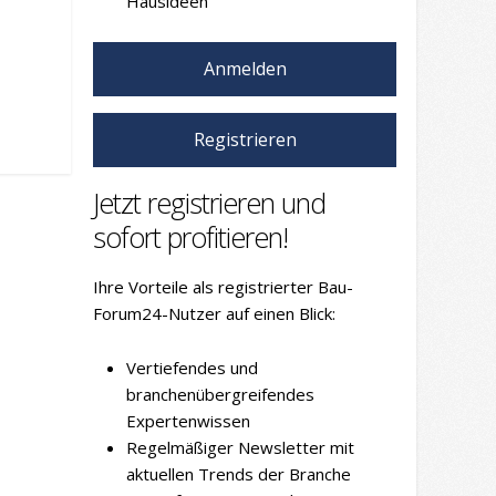
Hausideen
Anmelden
Registrieren
Jetzt registrieren und
sofort profitieren!
Ihre Vorteile als registrierter Bau-
Forum24-Nutzer auf einen Blick:
Vertiefendes und
branchenübergreifendes
Expertenwissen
Regelmäßiger Newsletter mit
aktuellen Trends der Branche