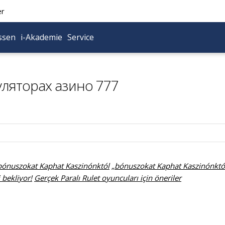
er
ssen
i-Akademie
Service
ляторах азино 777
bónuszokat Kaphat Kaszinónktól
„bónuszokat Kaphat Kaszinónktó
 bekliyor!
Gerçek Paralı Rulet oyuncuları için öneriler