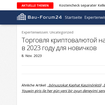
Kostencheck separater Kell
AKTUELLE THEMEN
Startseite
Expertenwi
Expertenwissen: Uncategorized
Торговля криптовалютой на
в 2023 году для новичков
8. Nov. 2023
Ähnliche Artikel:
„bónuszokat Kaphat Kaszinónktól
„
Youwin giriş ile her gün yeni bir oyun deneyimi seni