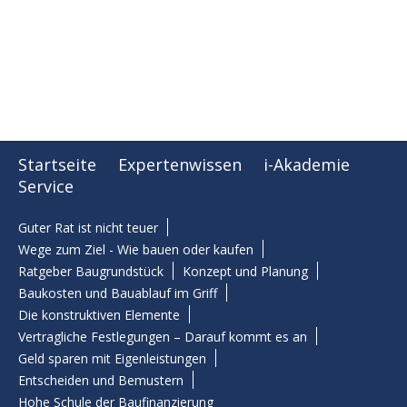
Startseite
Expertenwissen
i-Akademie
Service
Guter Rat ist nicht teuer
Wege zum Ziel - Wie bauen oder kaufen
Ratgeber Baugrundstück
Konzept und Planung
Baukosten und Bauablauf im Griff
Die konstruktiven Elemente
Vertragliche Festlegungen – Darauf kommt es an
Geld sparen mit Eigenleistungen
Entscheiden und Bemustern
Hohe Schule der Baufinanzierung