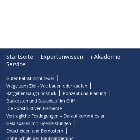
Startseite
Expertenwissen
i-Akademie
Service
Guter Rat ist nicht teuer
Wege zum Ziel - Wie bauen oder kaufen
Ratgeber Baugrundstück
Konzept und Planung
Baukosten und Bauablauf im Griff
Die konstruktiven Elemente
Vertragliche Festlegungen – Darauf kommt es an
Geld sparen mit Eigenleistungen
Entscheiden und Bemustern
Hohe Schule der Baufinanzierung