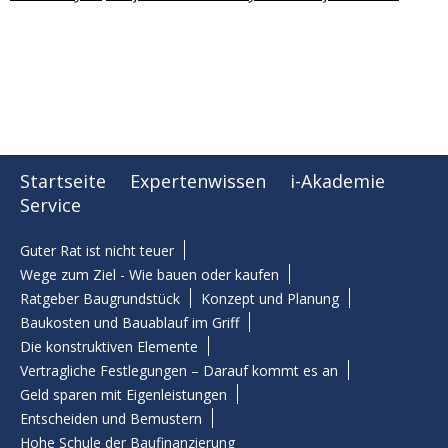
Startseite
Expertenwissen
i-Akademie
Service
Guter Rat ist nicht teuer
Wege zum Ziel - Wie bauen oder kaufen
Ratgeber Baugrundstück
Konzept und Planung
Baukosten und Bauablauf im Griff
Die konstruktiven Elemente
Vertragliche Festlegungen – Darauf kommt es an
Geld sparen mit Eigenleistungen
Entscheiden und Bemustern
Hohe Schule der Baufinanzierung