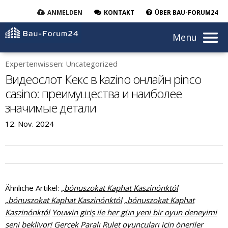
ANMELDEN
KONTAKT
ÜBER BAU-FORUM24
Menu
Expertenwissen: Uncategorized
Видеослот Кекс в kazino онлайн pinco
casino: преимущества и наиболее
значимые детали
12. Nov. 2024
Ähnliche Artikel:
„bónuszokat Kaphat Kaszinónktól
„bónuszokat Kaphat Kaszinónktól
„bónuszokat Kaphat
Kaszinónktól
Youwin giriş ile her gün yeni bir oyun deneyimi
seni bekliyor!
Gerçek Paralı Rulet oyuncuları için öneriler