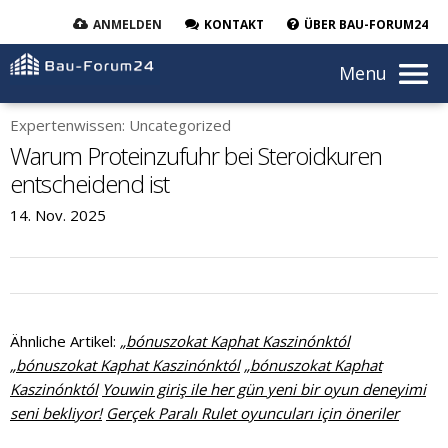
ANMELDEN
KONTAKT
ÜBER BAU-FORUM24
Menu
Expertenwissen: Uncategorized
Warum Proteinzufuhr bei Steroidkuren
entscheidend ist
14. Nov. 2025
Ähnliche Artikel:
„bónuszokat Kaphat Kaszinónktól
„bónuszokat Kaphat Kaszinónktól
„bónuszokat Kaphat
Kaszinónktól
Youwin giriş ile her gün yeni bir oyun deneyimi
seni bekliyor!
Gerçek Paralı Rulet oyuncuları için öneriler