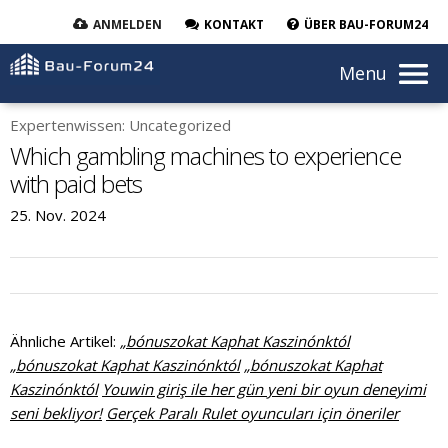
ANMELDEN
KONTAKT
ÜBER BAU-FORUM24
Menu
Expertenwissen: Uncategorized
Which gambling machines to experience
with paid bets
25. Nov. 2024
Ähnliche Artikel:
„bónuszokat Kaphat Kaszinónktól
„bónuszokat Kaphat Kaszinónktól
„bónuszokat Kaphat
Kaszinónktól
Youwin giriş ile her gün yeni bir oyun deneyimi
seni bekliyor!
Gerçek Paralı Rulet oyuncuları için öneriler