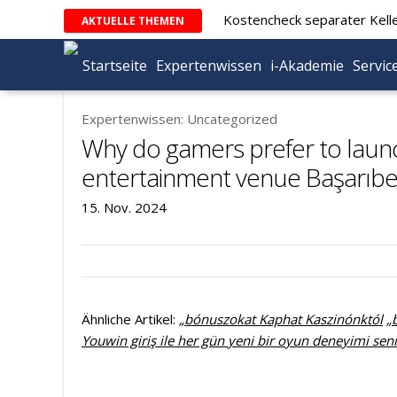
Kostencheck separater Kell
AKTUELLE THEMEN
Startseite
Expertenwissen
i-Akademie
Servic
Expertenwissen: Uncategorized
Why do gamers prefer to lau
entertainment venue Başarıbet
15. Nov. 2024
Ähnliche Artikel:
„bónuszokat Kaphat Kaszinónktól
„
Youwin giriş ile her gün yeni bir oyun deneyimi seni