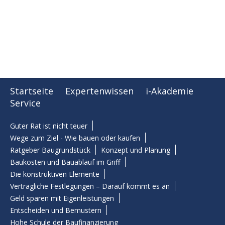
Startseite
Expertenwissen
i-Akademie
Service
Guter Rat ist nicht teuer
Wege zum Ziel - Wie bauen oder kaufen
Ratgeber Baugrundstück
Konzept und Planung
Baukosten und Bauablauf im Griff
Die konstruktiven Elemente
Vertragliche Festlegungen – Darauf kommt es an
Geld sparen mit Eigenleistungen
Entscheiden und Bemustern
Hohe Schule der Baufinanzierung