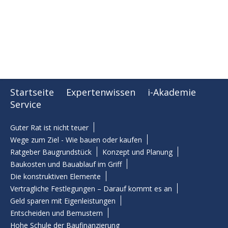
Startseite
Expertenwissen
i-Akademie
Service
Guter Rat ist nicht teuer
Wege zum Ziel - Wie bauen oder kaufen
Ratgeber Baugrundstück
Konzept und Planung
Baukosten und Bauablauf im Griff
Die konstruktiven Elemente
Vertragliche Festlegungen – Darauf kommt es an
Geld sparen mit Eigenleistungen
Entscheiden und Bemustern
Hohe Schule der Baufinanzierung