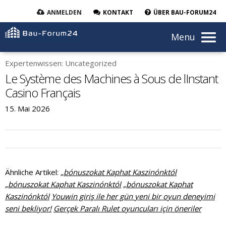
ANMELDEN
KONTAKT
ÜBER BAU-FORUM24
Menu
Expertenwissen: Uncategorized
Le Système des Machines à Sous de lInstant
Casino Français
15. Mai 2026
Ähnliche Artikel:
„bónuszokat Kaphat Kaszinónktól
„bónuszokat Kaphat Kaszinónktól
„bónuszokat Kaphat
Kaszinónktól
Youwin giriş ile her gün yeni bir oyun deneyimi
seni bekliyor!
Gerçek Paralı Rulet oyuncuları için öneriler